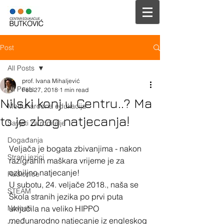
Post
All Posts
prof. Ivana Mihaljević
All Posts
Feb 27, 2018
1 min read
Nilski konj u Centru..? Ma
Međunarodna edukacija
to je zbog natjecanja!
Savjeti za roditelje
Događanja
Veljača je bogata zbivanjima - nakon 
Strani jezici
razigranih maškara vrijeme je za 
ozbiljno natjecanje! 
Radionice
U subotu, 24. veljače 2018., naša se 
STEAM
Škola stranih jezika po prvi puta 
Novosti
uključila na veliko HIPPO 
međunarodno natjecanje iz engleskog 