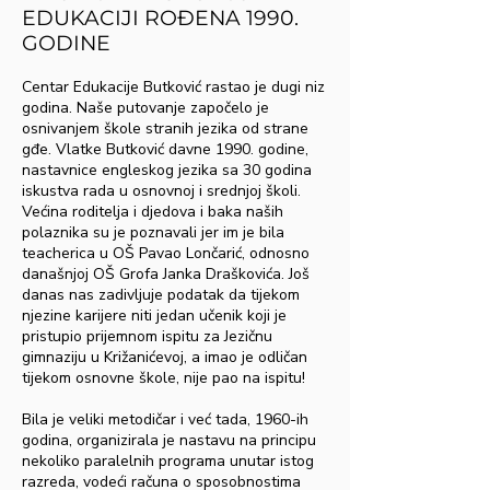
EDUKACIJI ROĐENA 1990.
GODINE
Centar Edukacije Butković rastao je dugi niz
godina. Naše putovanje započelo je
osnivanjem škole stranih jezika od strane
gđe. Vlatke Butković davne 1990. godine,
nastavnice engleskog jezika sa 30 godina
iskustva rada u osnovnoj i srednjoj školi.
Većina roditelja i djedova i baka naših
polaznika su je poznavali jer im je bila
teacherica u OŠ Pavao Lončarić, odnosno
današnjoj OŠ Grofa Janka Draškovića. Još
danas nas zadivljuje podatak da tijekom
njezine karijere niti jedan učenik koji je
pristupio prijemnom ispitu za Jezičnu
gimnaziju u Križanićevoj, a imao je odličan
tijekom osnovne škole, nije pao na ispitu!
Bila je veliki metodičar i već tada, 1960-ih
godina, organizirala je nastavu na principu
nekoliko paralelnih programa unutar istog
razreda, vodeći računa o sposobnostima