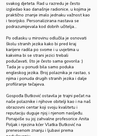
svakog djeteta. Rad u razredu je često
izgledao kao današnje radionice, u kojima je
praktično znanje imalo jednaku važnost kao
i teorijsko. Personalizirana nastava se
podrazumijevala kod dobrih učitelja...
Po odlasku u mirovinu odlučila je osnovati
školu stranih jezika kako bi pred kraj
karijere radila po svome i u uvjetima u
kakvima bi se strani jezici trebali
podučavati, što je često sama govorila :)
Tada je u ponudi bila samo poduka
engleskog jezika. Broj polaznika je rastao, s
njima i ponuda drugih stranih jezika i dalje
profiliranje tečajeva.
Gospođa Butković ostavila je trajni pečat na
naše polaznike i njihove obitelji kao i na naš
obrazovni centar koji svoju kvalitetu i
reputaciju duguje njoj i njenom nasljeđu.
Ponajviše su joj zahvalne profesorice Anita
Poljak i njezina kćer Vlatka Butković na
prenesenom znanju i ljubavi prema