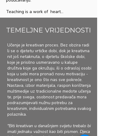
podučavanju.
Teaching is a work of heart...
TEMELJNE VRIJEDNOSTI
Učenje je kreativan proces. Bez obzira radi
li se o djetetu vrtićke dobi, dok je kreativna
nit još netaknuta, o djetetu školske dobi,
koje je prisilno usmeravano u kalupe
društva koje ga okružuju, ili o odrasloj osobi
koja u sebi mora pronaći novu motivaciju -
kreativnost je ono što nas sve pokreće.
Nastava, izbor materijala, raspon korištenja
multimedije uz tradicionalne medote učenja
te, prije svega, osobnost predavača mora
podrazumijevati nužnu potrebu za
kreativnim, individualnim potrebama svakog
polaznika.
"Biti kreativan u današnjem svijetu trebalo bi
imati jednaku važnost kao biti pismen. Djeca