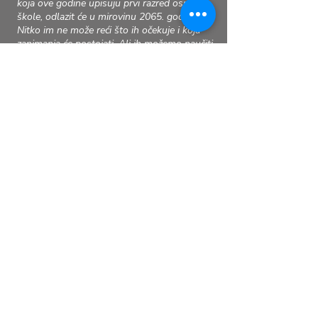
koja ove godine upisuju prvi razred osnovne
škole, odlazit će u mirovinu 2065. godine.
Nitko im ne može reći što ih očekuje i koja
zanimanja će postojati. Ali ih možemo naučiti
improvizaciji i proaktivnom korištenju
stečenog znanja."
Sir Ken Robinson
RAZVOJ
METODE
KROZ
GODINE
Od samih početaka neprekidno smo rasli i
širili svoju ponudu. Uspjesi naših polaznika
donijeli su nam reputaciju postojanog i
respektabilnog centra s visokim kriterijima.
Nekoć u jednoj učionici, danas nastavu
organiziramo u 130m2 vlastitih modularnih
multimedijiski opremljenih učionica te u
osnovnim školama u čijim multimedijski
opremljenim učionicama možemo
garantirati razinu poduke po kojoj smo