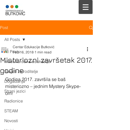
Post
All Posts
Centar Edukacije Butković
All Posts
Feb 16, 2018
1 min read
Misteriozni završetak 2017.
Međunarodna edukacija
godine
Savjeti za roditelje
Godina 2017. završila se baš 
Događanja
misteriozno – jednim Mystery Skype-
Strani jezici
om!
Radionice
STEAM
Novosti