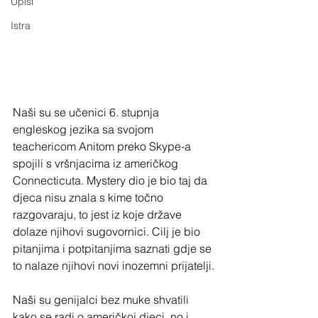
Upisi
Istra
Naši su se učenici 6. stupnja 
engleskog jezika sa svojom 
teachericom Anitom preko Skype-a 
spojili s vršnjacima iz američkog 
Connecticuta. Mystery dio je bio taj da 
djeca nisu znala s kime točno 
razgovaraju, to jest iz koje države 
dolaze njihovi sugovornici. Cilj je bio 
pitanjima i potpitanjima saznati gdje se 
to nalaze njihovi novi inozemni prijatelji.
Naši su genijalci bez muke shvatili 
kako se radi o američkoj djeci, no i 