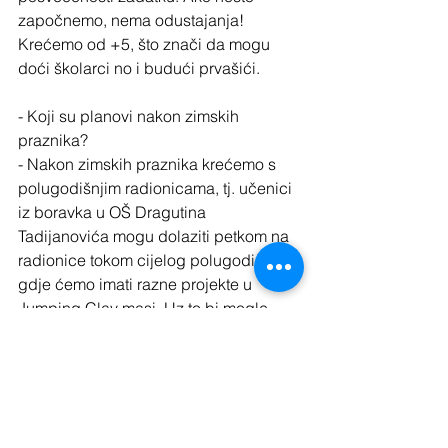
započnemo, nema odustajanja! 
Krećemo od +5, što znači da mogu 
doći školarci no i budući prvašići.
- Koji su planovi nakon zimskih 
praznika?
- Nakon zimskih praznika krećemo s 
polugodišnjim radionicama, tj. učenici 
iz boravka u OŠ Dragutina 
Tadijanovića mogu dolaziti petkom na 
radionice tokom cijelog polugodišta 
gdje ćemo imati razne projekte u 
Jumping Clay masi. Uz to bi mogle 
osvanuti i jednokratne sezonske 
radionice za npr. izradu ukrasa ili 
radionice u paru gdje se roditelji mogu 
iskazati zajedno sa svojim djetetom… 
No više o tome neki drugi put.. :)