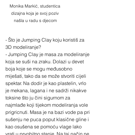
Monika Markić, studentica 
dizajna koja je svoj poziv 
našla u radu s djecom
- Što je Jumping Clay koju koristiš za 
3D modeliranje?
- Jumping Clay je masa za modeliranje 
koja se suši na zraku. Dolazi u devet 
boja koje se mogu međusobno 
miješati, tako da se može stvoriti cijeli 
spektar. Na dodir je kao plastelin, vrlo 
je mekana, lagana i ne sadrži nikakve 
toksine što ju čini sigurnom za 
najmlađe koji tijekom modeliranja vole 
prigricnuti. Masa je na bazi vode pa pri 
sušenju ne puca poput klasične gline i 
kao osušena se pomoću vlage lako 
vrati u prvobitno stanje. Na taj način ne 