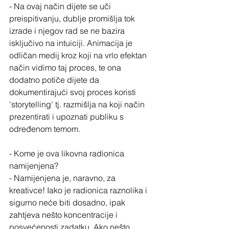
- Na ovaj način dijete se uči 
preispitivanju, dublje promišlja tok 
izrade i njegov rad se ne bazira 
isključivo na intuiciji. Animacija je 
odličan medij kroz koji na vrlo efektan 
način vidimo taj proces, te ona 
dodatno potiče dijete da 
dokumentirajući svoj proces koristi 
'storytelling' tj. razmišlja na koji način 
prezentirati i upoznati publiku s 
određenom temom.
- Kome je ova likovna radionica 
namijenjena?
- Namijenjena je, naravno, za 
kreativce! Iako je radionica raznolika i 
sigurno neće biti dosadno, ipak 
zahtjeva nešto koncentracije i 
posvećenosti zadatku. Ako nešto 