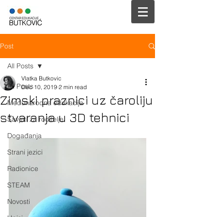
Post
All Posts
Vlatka Butkovic
All Posts
Dec 10, 2019
2 min read
Zimski praznici uz čaroliju
Međunarodna edukacija
stvaranja u 3D tehnici
Savjeti za roditelje
Događanja
Strani jezici
Radionice
STEAM
Novosti