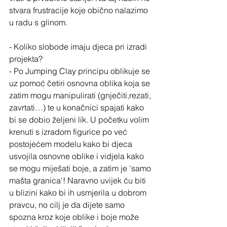
stvara frustracije koje obično nalazimo 
u radu s glinom.
- Koliko slobode imaju djeca pri izradi 
projekta?
- Po Jumping Clay principu oblikuje se 
uz pomoć četiri osnovna oblika koja se 
zatim mogu manipulirati (gnječiti,rezati, 
zavrtati…) te u konačnici spajati kako 
bi se dobio željeni lik. U početku volim 
krenuti s izradom figurice po već 
postojećem modelu kako bi djeca 
usvojila osnovne oblike i vidjela kako 
se mogu miješati boje, a zatim je 'samo 
mašta granica'! Naravno uvijek ću biti 
u blizini kako bi ih usmjerila u dobrom 
pravcu, no cilj je da dijete samo 
spozna kroz koje oblike i boje može 