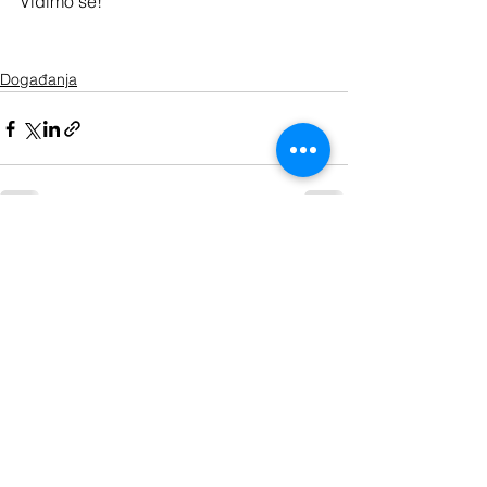
Vidimo se!
Događanja
See All
Recent Posts