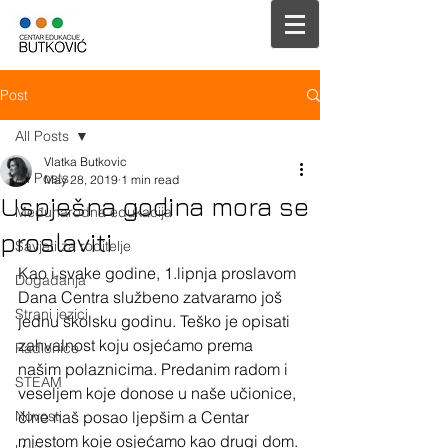
Post
All Posts
Vlatka Butkovic
All Posts
May 28, 2019
1 min read
Uspješna godina mora se
Međunarodna edukacija
proslaviti
Savjeti za roditelje
Kao i svake godine, 1.lipnja proslavom 
Događanja
Dana Centra službeno zatvaramo još 
Strani jezici
jednu školsku godinu. Teško je opisati 
zahvalnost koju osjećamo prema 
Radionice
našim polaznicima. Predanim radom i 
STEAM
veseljem koje donose u naše učionice, 
Novosti
čine naš posao ljepšim a Centar 
mjestom koje osjećamo kao drugi dom. 