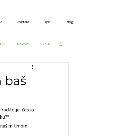
ve
kontakt
upisi
Blog
EAM
Novosti
Upisi
a baš
roditelje, često 
ku?" 
s našim timom 