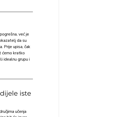
 pogrešna, već je 
okazatelj da su 
 Prije upisa, čak 
šit ćemo kratko 
i idealnu grupu i 
ijele iste 
dručjima učenja 