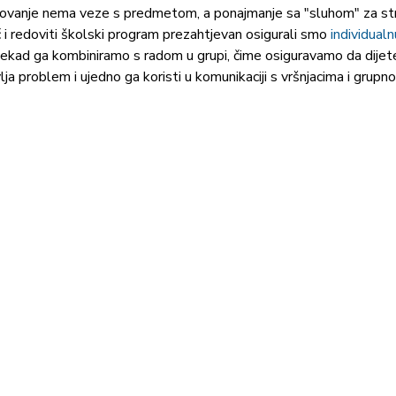
vanje nema veze s predmetom, a ponajmanje sa "sluhom" za stran
 i redoviti školski program prezahtjevan osigurali smo 
individual
nekad ga kombiniramo s radom u grupi, čime osiguravamo da dijet
ja problem i ujedno ga koristi u komunikaciji s vršnjacima i grupn