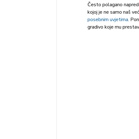
Često polagano napredo
kojoj je ne samo naš već
posebnim uvjetima
. Po
gradivo koje mu prestavl