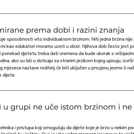
mirane prema dobi i razini znanja
voje sposobnosti vrlo individualnom brzinom. Niti jedna brzina nije
g mi kao edukatori moramo uzeti u obzir. Njihova dob često jest p
li ponekad djetetu treba dati vremena da bude ukorak s vršnjacima.
odina, ako su bili u doticaju sa stranim jezikom kojeg upisuju, izvr
g mjeseca nastave roditelj će biti uključen u procjenu jesmo li našl
 dijete.
u grupi ne uče istom brzinom i ne d
hnika i pristupa koji omogućuju da dijete koje je brzo u nekim po