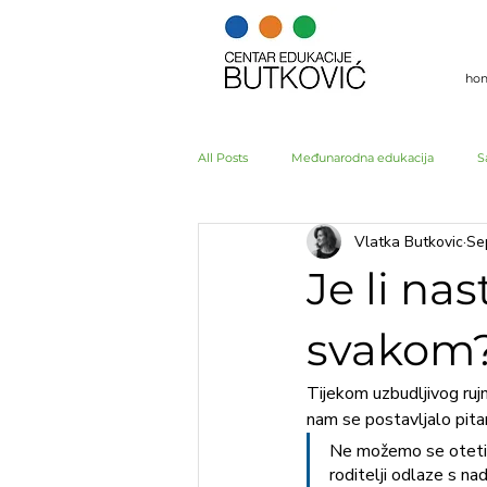
ho
All Posts
Međunarodna edukacija
S
Vlatka Butkovic
Se
Istra
Je li na
svakom
Tijekom uzbudljivog rujn
nam se postavljalo pita
Ne možemo se oteti d
roditelji odlaze s na