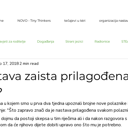
me
NOVO - Tiny Thinkers
tečajevi u Istri
organizacija nasta
avjeti za roditelje
Događanja
Strani jezici
Radionice
ST
p 17, 2018
2 min read
stava zaista prilagođen
?
a u kojem smo u prva dva tjedna upoznali brojne nove polaznike i 
nje: "Što zapravo znači da je nastava prilagođena svakom polazni
ojmu da postoji skepsa u tim riječima ali i da nakon razgovora 
dom da će njihovo dijete dobiti upravo ono što mu je potrebno.