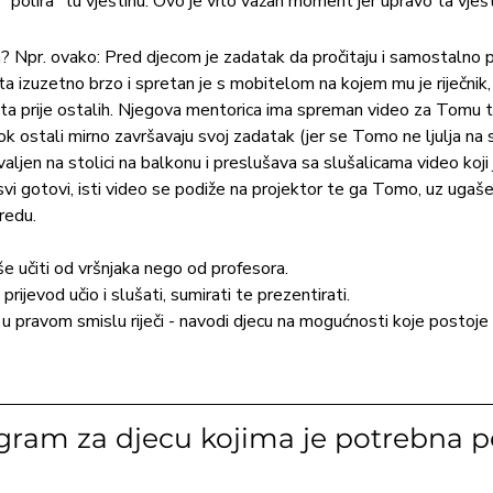
"polira" tu vještinu. Ovo je vrlo važan moment jer upravo ta vješti
a? Npr. ovako: Pred djecom je zadatak da pročitaju i samostalno 
a izuzetno brzo i spretan je s mobitelom na kojem mu je riječnik,
a prije ostalih. Njegova mentorica ima spreman video za Tomu t
stali mirno završavaju svoj zadatak (jer se Tomo ne ljulja na sto
valjen na stolici na balkonu i preslušava sa slušalicama video koji
vi gotovi, isti video se podiže na projektor te ga Tomo, uz ugaše
redu. 
kše učiti od vršnjaka nego od profesora.
prijevod učio i slušati, sumirati te prezentirati.
u pravom smislu riječi - navodi djecu na mogućnosti koje postoje
ram za djecu kojima je potrebna 