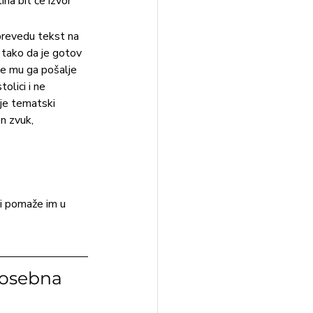
na bit će izvor 
prevedu tekst na 
 tako da je gotov 
e mu ga pošalje 
lici i ne 
 je tematski 
n zvuk, 
 i pomaže im u 
posebna 