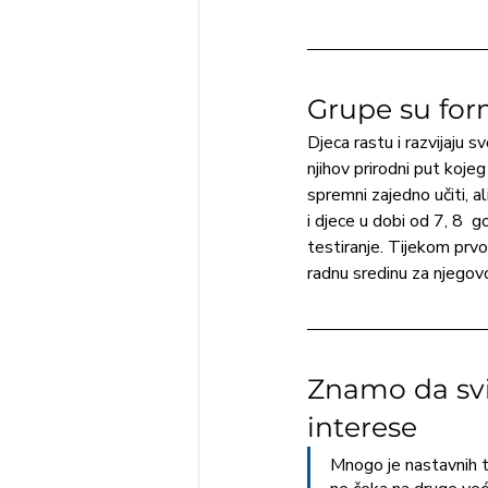
Grupe su for
Djeca rastu i razvijaju s
njihov prirodni put koje
spremni zajedno učiti, a
i djece u dobi od 7, 8  g
testiranje. Tijekom prvo
radnu sredinu za njegovo
Znamo da svi 
interese
Mnogo je nastavnih te