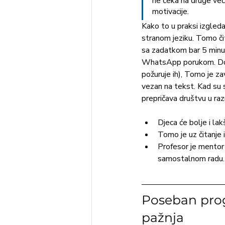
ne čeka na druge već 
motivacije. 
Kako to u praksi izgled
stranom jeziku. Tomo čit
sa zadatkom bar 5 minut
WhatsApp porukom. Dok o
požuruje ih), Tomo je za
vezan na tekst. Kad su s
prepričava društvu u raz
Djeca će bolje i la
Tomo je uz čitanje i 
Profesor je mentor 
samostalnom radu.
Poseban prog
pažnja