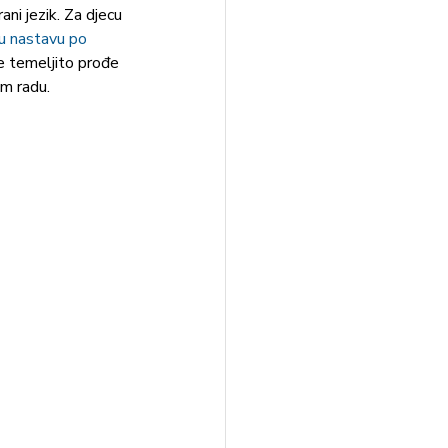
i jezik. Za djecu 
nu nastavu po 
e temeljito prođe 
om radu.