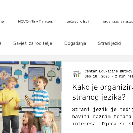
me
NOVO - Tiny Thinkers
tečajevi u Istri
organizacija nasta
a
Savjeti za roditelje
Događanja
Strani jezici
Centar Edukacije Butkov
Sep 18, 2025
2 min re
Kako je organizi
stranog jezika?
Strani jezik je medi
baviti raznim temama
interesa. Djeca se s
likovnom umjetnošću,