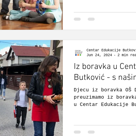
prirodu i ekologiju,
humanitarne akcije, 
izvode eksperimente,
i proučavaju svijet 
Centar Edukacije Butkov
Jun 24, 2024
2 min re
Iz boravka u Cen
Butković - s naš
Djecu iz boravka OŠ 
preuzimamo iz boravk
u Centar Edukacije B