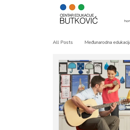
ho
All Posts
Međunarodna edukacij
Novosti
Upisi
Istra