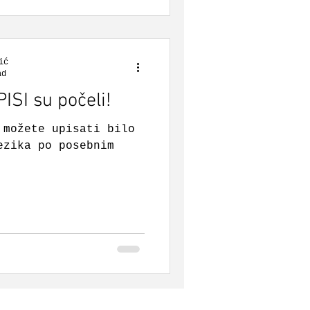
ić
ad
SI su počeli!
 možete upisati bilo
ezika po posebnim