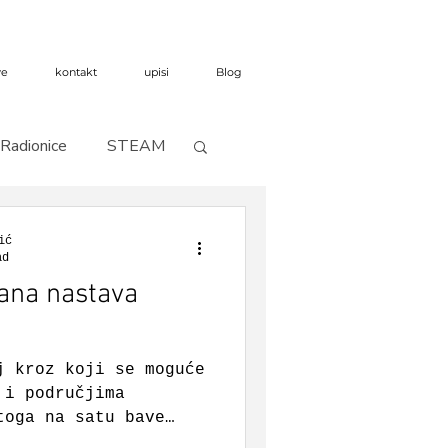
ve
kontakt
upisi
Blog
Radionice
STEAM
ić
ad
rana nastava
j kroz koji se moguće
 i područjima
toga na satu bave
 glazbom, proučavaju