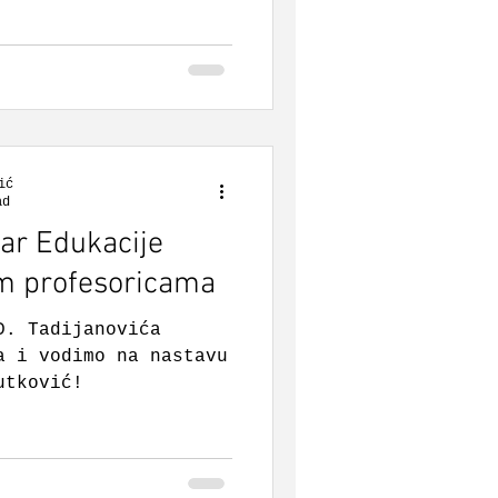
 smišljaju
bave se znanošću -
 mikroskopiraju, sade
oko sebe.
ić
ad
tar Edukacije
im profesoricama
D. Tadijanovića
a i vodimo na nastavu
utković!